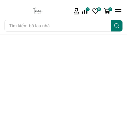
0
0
0
Tìm kiếm
bô lau nhà