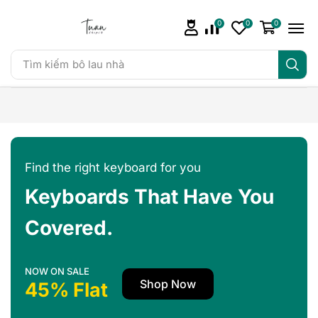
0
0
0
Tìm kiếm
bô lau nhà
Find the right keyboard for you
Keyboards That Have You
Covered.
NOW ON SALE
Shop Now
45% Flat