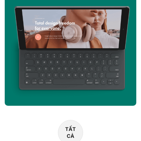
TẤT
CẢ